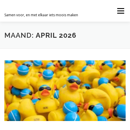
Ga
naar
Menu
de
Samen voor, en met elkaar iets moois maken
inhoud
HOME
NIEUWS
EASY AS ORANGE
MAAND:
APRIL 2026
BADEENDENRACE
KATALYS