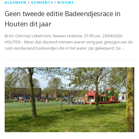
ALGEMEEN
/
GEMEENTE
/
NIEUWS
Geen tweede editie Badeendjesrace in
Houten dit jaar
Bron: Omroep Lekstroom, Nieuws redactie, 07:00 uur, 20/04/2026
HOUTEN – Meer dan duizend mensen waren vorig jaar getuigen van de
ruim vierduizend badeendjes die in het water zijn gekieperd. De …